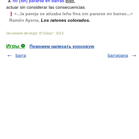
3.
no (sin) pararse en barras
expr.
actuar sin considerar las consecuencias.
❙
«...la pareja se atizaba leña fina sin pararse en barras...»
Ramón Ayerra,
Los ratones colorados.
Diccionario del Argot "El Sohez"
.
2013
.
Игры ⚽
Поможем написать курсовую
barra
barragana