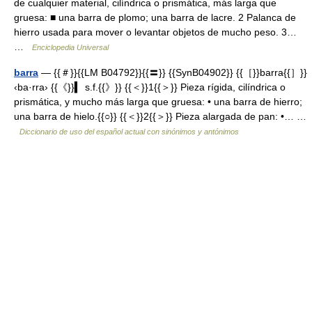
de cualquier material, cilíndrica o prismática, más larga que
gruesa: ■ una barra de plomo; una barra de lacre. 2 Palanca de
hierro usada para mover o levantar objetos de mucho peso. 3…
…
Enciclopedia Universal
barra
— {{＃}}{{LM B04792}}{{〓}} {{SynB04902}} {{［}}barra{{］}}
‹ba·rra› {{《}}▍ s.f.{{》}} {{＜}}1{{＞}} Pieza rígida, cilíndrica o
prismática, y mucho más larga que gruesa: • una barra de hierro;
una barra de hielo.{{○}} {{＜}}2{{＞}} Pieza alargada de pan: •… …
Diccionario de uso del español actual con sinónimos y antónimos