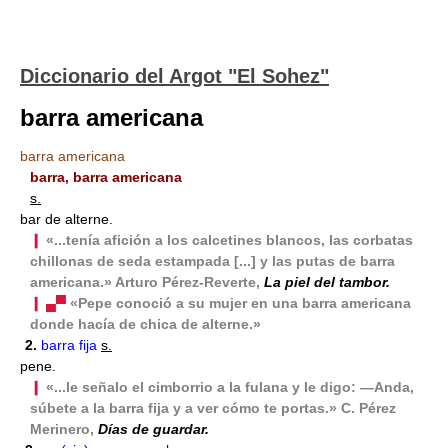
Diccionario del Argot "El Sohez"
barra americana
barra americana
barra, barra americana
s.
bar de alterne.
❙
«...tenía afición a los calcetines blancos, las corbatas
chillonas de seda estampada [...] y las putas de barra
americana.» Arturo Pérez-Reverte,
La piel del tambor.
❙ ▄▀
«Pepe conoció a su mujer en una barra americana
donde hacía de chica de alterne.»
2.
barra fija
s.
pene.
❙
«...le señalo el cimborrio a la fulana y le digo: —Anda,
súbete a la barra fija y a ver cómo te portas.» C. Pérez
Merinero,
Días de guardar.