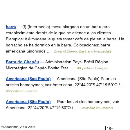
barra
— (f) (Intermedio) mesa alargada en un bar u otro
establecimiento detrás de la que se atiende a los clientes
Ejemplos: A Almudena le gusta tomar café de pie en la barra. Un
borracho se ha dormido en la barra. Colocaciones: barra
americana Sinónimos …
Español Extremo Basic and Intermediate
Barra do Chapéu
— Administration Pays Brésil Région
Microrégion de Capão Bonito État …
Wikipédia en Français
Americana (Sao Paulo)
— Americana (São Paulo) Pour les
articles homonymes, voir Americana. 22°44′20″S 47°19′50″O / …
Wikipédia en Français
Americana (São Paulo)
— Pour les articles homonymes, voir
Americana. 22°44′20″S 47°19′50″O / …
Wikipédia en Français
© Academic, 2000-2026
18+