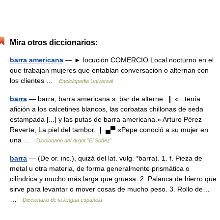
Mira otros diccionarios:
barra americana
— ► locución COMERCIO Local nocturno en el
que trabajan mujeres que entablan conversación o alternan con
los clientes …
Enciclopedia Universal
barra
— barra, barra americana s. bar de alterne. ❙ «...tenía
afición a los calcetines blancos, las corbatas chillonas de seda
estampada [...] y las putas de barra americana.» Arturo Pérez
Reverte, La piel del tambor. ❙ ▄▀ «Pepe conoció a su mujer en
una …
Diccionario del Argot "El Sohez"
barra
— (De or. inc.), quizá del lat. vulg. *barra). 1. f. Pieza de
metal u otra materia, de forma generalmente prismática o
cilíndrica y mucho más larga que gruesa. 2. Palanca de hierro que
sirve para levantar o mover cosas de mucho peso. 3. Rollo de…
…
Diccionario de la lengua española